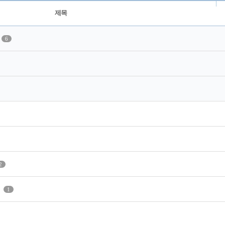
제목
6
2
1