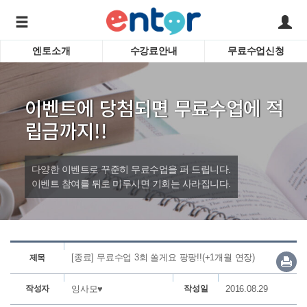
엔토소개
수강료안내
무료수업신청
서비스안내
어린이 
학습도우미 G1
학습방법
성인영
이벤트에 당첨되면 무료수업에 적
강사소개
비즈니
회사소개
인터뷰
립금까지!!
시험영
영자신
다양한 이벤트로 꾸준히 무료수업을 퍼 드립니다.
수업교
바로가기
이벤트 참여를 뒤로 미루시면 기회는 사라집니다.
[종료] 무료수업 3회 쏠게요 팡팡!!(+1개월 연장)
제목
작성자
잉사모♥
작성일
2016.08.29