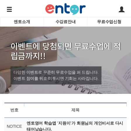
엔토소개
수강료안내
무료수업신청
서비스안내
어린이 
학습도우미 G1
학습방법
성인영
이벤트에 당첨되면 무료수업에 적
강사소개
비즈니
회사소개
인터뷰
립금까지!!
시험영
영자신
다양한 이벤트로 꾸준히 무료수업을 퍼 드립니다.
수업교
바로가기
이벤트 참여를 뒤로 미루시면 기회는 사라집니다.
번호
제목
엔토영어 학습앱 '지원이'가 회원님의 개인비서로 다시
NOTICE
태어났습니다.