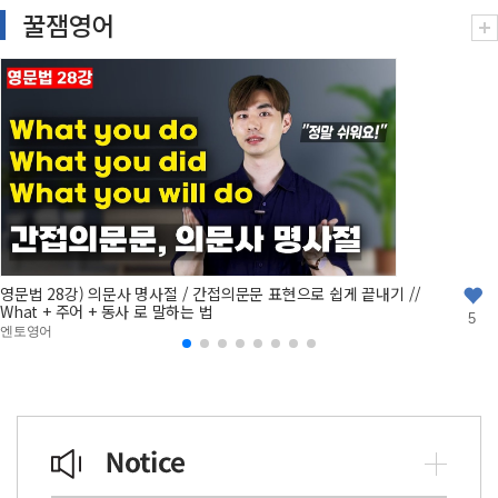
꿀잼영어
영문법 28강) 의문사 명사절 / 간접의문문 표현으로 쉽게 끝내기 //
What + 주어 + 동사 로 말하는 법
5
엔토영어