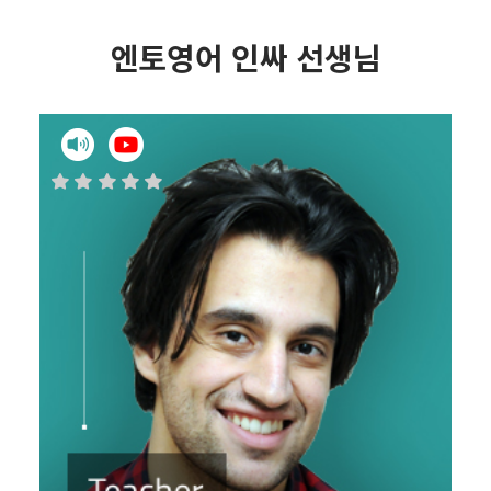
엔토영어 인싸 선생님