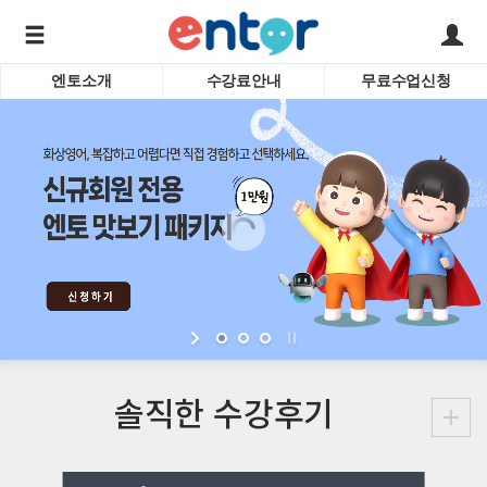
엔토소개
수강료안내
무료수업신청
서비스안내
어린이 
학습도우미 G1
학습방법
성인영
강사소개
비즈니
회사소개
인터뷰
시험영
영자신
수업교
바로가기
솔직한
수강후기