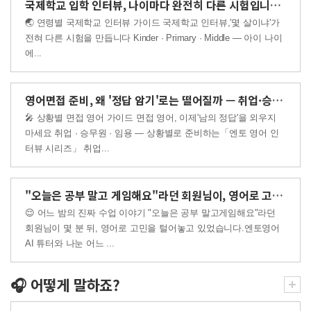
국제학교 입학 인터뷰, 나이마다 완전히 다른 시험입니다 — ..
🌏 연령별 국제학교 인터뷰 가이드 국제학교 인터뷰,'몇 살이냐'가
전혀 다른 시험을 만듭니다 Kinder · Primary · Middle — 아이 나이
에...
영어면접 준비, 왜 '정답 암기'로는 떨어질까 — 취업·승무..
🎤 상황별 면접 영어 가이드 면접 영어, 이제'남의 정답'을 외우지
마세요 취업 · 승무원 · 임용 — 상황별로 준비하는「엔토 영어 인
터뷰 시리즈」 취업...
"오늘은 공부 말고 게임해요"라던 회원님이, 영어로 고민까지..
😌 어느 밤의 진짜 수업 이야기 "오늘은 공부 말고게임해요"라던
회원님이 몇 분 뒤, 영어로 고민을 털어놓고 있었습니다.엔토영어
AI 튜터와 나눈 어느 ...
🎧 어떻게 말하죠?