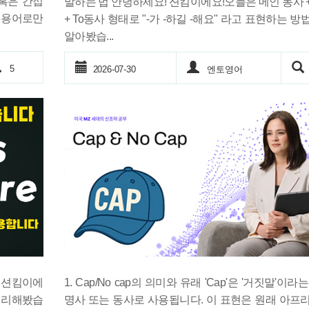
혹은 간접
말하는 법 안녕하세요! 션킴이에요!오늘은 메인 동사 
 용어로만
+ To동사 형태로 "-가 -하길 -해요" 라고 표현하는 방
알아봤습...
5
2026-07-30
엔토영어
1. Cap/No cap의 의미와 유래 'Cap'은 '거짓말'이라
요! 션킴이에
명사 또는 동사로 사용됩니다. 이 표현은 원래 아프
이 정리해봤습