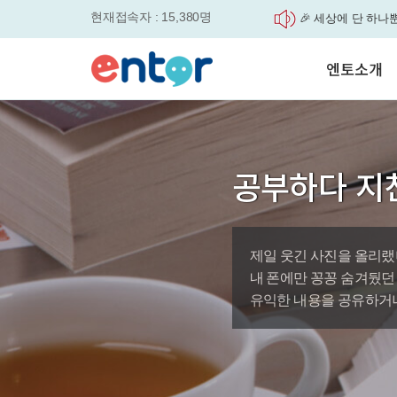
현재접속자 : 15,380명
매일 최대 300P 적
실력을 동시에 잡으세요
평생교육바우처, 알
엔토소개
놓치면....
원터치 스케줄관리로
세요
서비스안내
영자신문이 개인 맞
학습도우미 G1
학습방법
었습니다.
강사소개
엔토영어 학습앱 '
공부하다 지
회사소개
로 다시 태어났습니다.
🎉 세상에 단 하나뿐인 
'Story Me' 오픈이벤트
제일 웃긴 사진을 올리랬
바로가기
내 폰에만 꽁꽁 숨겨뒀던
유익한 내용을 공유하거나