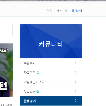
홈
커뮤니티
꿀잼영어
커뮤니티
수강후기
자유톡톡
어떻게말하죠?!
AI뉴스룸
꿀잼영어
부정사 쉽게