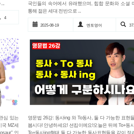
국인들의 속어에서 유래했으며, 힙합 문화와 소셜
..
통해 젊은 세대 전반으로 ...
4
2025-08-19
엔토영어
37
관심 있는
영문법 26강: 동사ing 와 To동사, 둘 다 가능한 표현
미국 MZ세
봅시다! 안녕하세요! 션킴이에요!오늘은 뒤에 To+동
aur" 인
To+동사ing형태 둘 다 가능한 동사표현들을 같이 