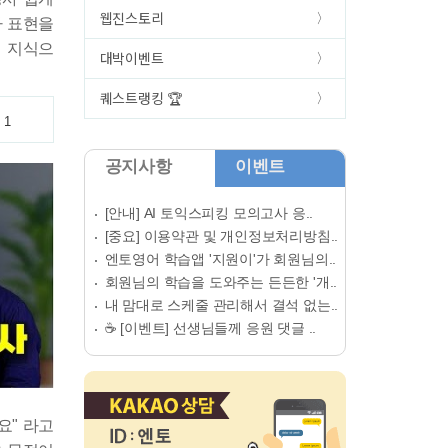
웹진스토리
사 표현을
법 지식으
대박이벤트
퀘스트랭킹 🏆
1
공지사항
이벤트
[안내] AI 토익스피킹 모의고사 응..
[중요] 이용약관 및 개인정보처리방침..
엔토영어 학습앱 '지원이'가 회원님의..
회원님의 학습을 도와주는 든든한 '개..
내 맘대로 스케줄 관리해서 결석 없는..
☕ [이벤트] 선생님들께 응원 댓글 ..
해요" 라고