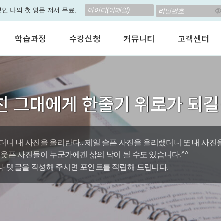
립! 🎁 28일 챌린지로 혜택과
고 계신가요? 35만원인데,
학습과정
수강신청
커뮤니티
고객센터
 결석 없는 수업을 진행하
어린이 영어회화
수강료안내
수강후기
공지사항
춤형 뉴스로 놀랍게 개편 되
성인영어회화
정규수강신청
자유톡톡
자주하는질문
비즈니스영어
자율수강신청
어떻게말하죠?
수강상담(Q
지원이'가 회원님의 개인비서
친 그대에게 한줄기 위로가 되
인터뷰영어
AI 수강신청
AI뉴스룸
멤버쉽 안내
나의 첫 영문 저서 무료,
시험영어
그룹수업신청
꿀잼영어
원격지원서
영자신문
AI 토익스피킹
웹진스토리
수업교재안내
대박이벤트
더니 내 사진을 올리란다.. 제일 슬픈 사진을 올리랬더니 또 내 사진
 웃픈 사진들이 누군가에겐 삶의 낙이 될 수도 있습니다.^^
퀘스트랭킹 🏆
 댓글을 작성해 주시면 포인트를 적립해 드립니다.