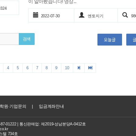
이 알아봤습니다! 영상...
324
2022-07-30
엔토지기
98
오늘글
4
5
6
7
8
9
10
학원·기업문의
|
입금계좌안내
7-01222
| 통신판매업: 제2019-성남분당A-0412호
co.kr
텔 734호