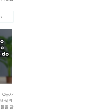
50
TO동사'
녕하세요!
현들을 같