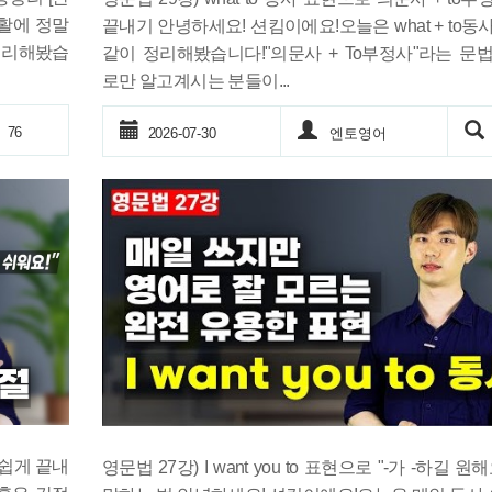
생활에 정말
끝내기 안녕하세요! 션킴이에요!오늘은 what + to동
정리해봤습
같이 정리해봤습니다!"의문사 + To부정사"라는 문
로만 알고계시는 분들이...
76
2026-07-30
엔토영어
 쉽게 끝내
영문법 27강) I want you to 표현으로 "-가 -하길 원