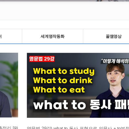
어
세계명작동화
꿀잼영상
총정리 [완
영문법 29강) what to 동사 표현으로 의문사 + to