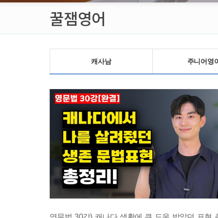
꿀잼영어
캐사남
주니어영
영문법 30강) 캐나다 생활에 큰 도움 받았던 표현 