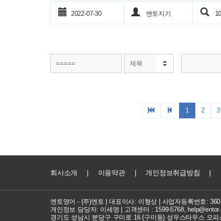
2022-07-30
엔토지기
10
1
2
3
회사소개
|
이용약관
|
개인정보취급방침
|
엔토영어 - (주)엔토 | 대표이사: 이형상 |
사업자등록번호: 360-8
개인정보 담당자: 이세영 | 고객센터 :
1599-5768
,
help@entor.
경기도 성남시 분당구 구미로 16 (구미동) 성우스타우스 오피스