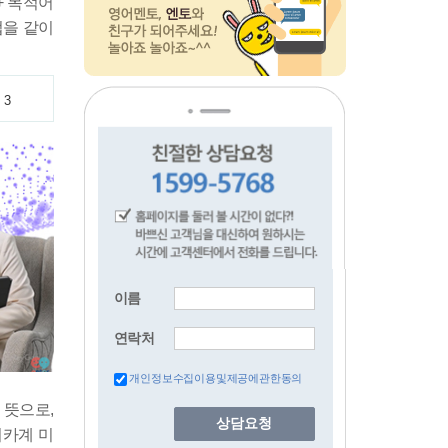
+ 목적어
법을 같이
3
이름
연락처
개인정보수집이용및제공에관한동의
는 뜻으로,
상담요청
리카계 미