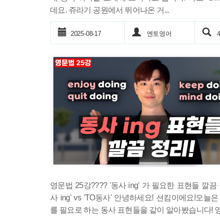
데요. 쥬라기 공원에서 뛰어나온 거...
2025-08-17
엔토영어
4
영문법 25강???? '동사 ing' 가 필요한 표현들 깔끔 정
사 ing' vs 'TO동사' 안녕하세요! 션킴이에요!오늘은 '
를 필요로 하는 동사 표현들을 같이 알아봤습니다! 영