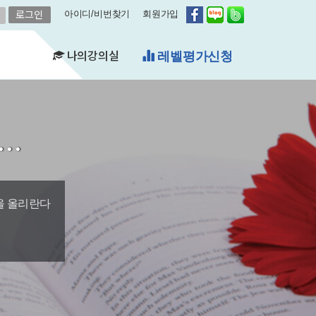
아이디/비번찾기
회원가입
나의강의실
무료체험수업
(FAQ)
&A)
길…
수강현황
레벨평가확인
수업연기
자유예약
비스
영어첨삭
학습자료실
을 올리란다
쿠폰관리
결제내역