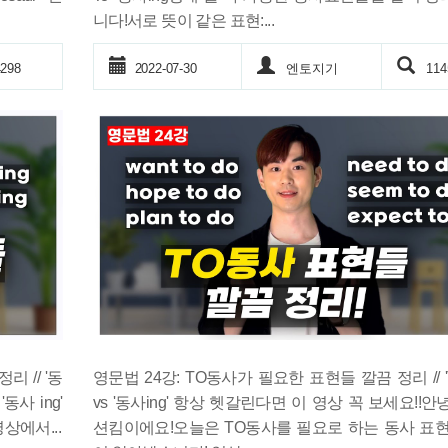
니다!서로 뜻이 같은 표현:...
298
2022-07-30
엔토지기
114
리 // '동
영문법 24강: TO동사가 필요한 표현들 깔끔 정리 // '
동사 ing'
vs '동사ing' 항상 헷갈린다면 이 영상 꼭 보세요!!안
상에서...
션킴이에요!오늘은 TO동사를 필요로 하는 동사 표