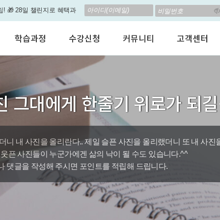
립! 🎁 28일 챌린지로 혜택과
고 계신가요? 35만원인데,
학습과정
수강신청
커뮤니티
고객센터
 결석 없는 수업을 진행하
어린이 영어회화
수강료안내
수강후기
공지사항
춤형 뉴스로 놀랍게 개편 되
성인영어회화
정규수강신청
자유톡톡
자주하는질문
비즈니스영어
자율수강신청
어떻게말하죠?
수강상담(Q
지원이'가 회원님의 개인비서
친 그대에게 한줄기 위로가 되
인터뷰영어
AI 수강신청
AI뉴스룸
멤버쉽 안내
뿐인 나의 첫 영문 저서 무료,
시험영어
그룹수업신청
꿀잼영어
원격지원서
영자신문
AI 토익스피킹
웹진스토리
수업교재안내
대박이벤트
더니 내 사진을 올리란다.. 제일 슬픈 사진을 올리랬더니 또 내 사진
 웃픈 사진들이 누군가에겐 삶의 낙이 될 수도 있습니다.^^
퀘스트랭킹 🏆
 댓글을 작성해 주시면 포인트를 적립해 드립니다.