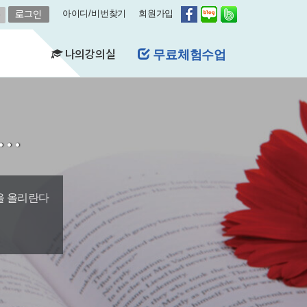
아이디/비번찾기
회원가입
나의강의실
레벨평가신청
(FAQ)
&A)
길…
수강현황
레벨평가확인
수업연기
자유예약
비스
영어첨삭
학습자료실
을 올리란다
쿠폰관리
결제내역