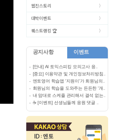
웹진스토리
대박이벤트
퀘스트랭킹 🏆
공지사항
이벤트
[안내] AI 토익스피킹 모의고사 응..
[중요] 이용약관 및 개인정보처리방침..
엔토영어 학습앱 '지원이'가 회원님의..
회원님의 학습을 도와주는 든든한 '개..
내 맘대로 스케줄 관리해서 결석 없는..
☕ [이벤트] 선생님들께 응원 댓글 ..