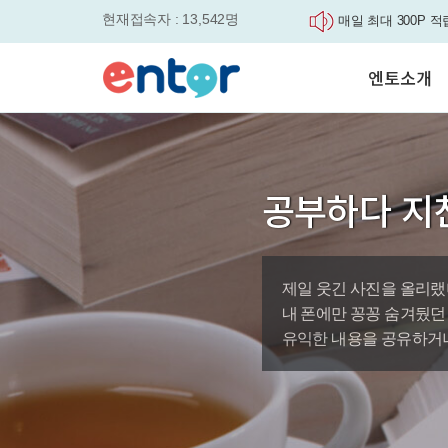
현재접속자 : 13,542명
매일 최대 300P 적
실력을 동시에 잡으세요
평생교육바우처, 알
엔토소개
놓치면....
원터치 스케줄관리로
세요
서비스안내
영자신문이 개인 맞
학습도우미 G1
학습방법
었습니다.
강사소개
엔토영어 학습앱 '
공부하다 지
회사소개
로 다시 태어났습니다.
🎉 세상에 단 하나
'Story Me' 오픈이벤트
제일 웃긴 사진을 올리랬
바로가기
내 폰에만 꽁꽁 숨겨뒀던
유익한 내용을 공유하거나