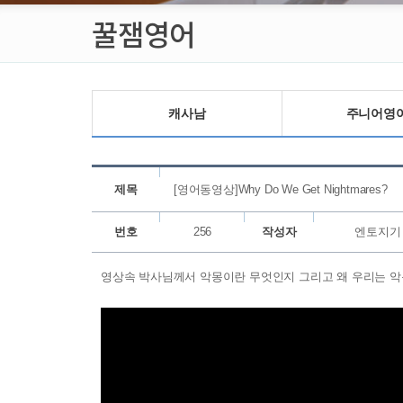
꿀잼영어
캐사남
주니어영
제목
[영어동영상]Why Do We Get Nightmares?
번호
256
작성자
엔토지기
영상속 박사님께서 악몽이란 무엇인지 그리고 왜 우리는 