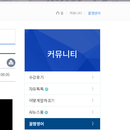
홈
커뮤니티
꿀잼영어
커뮤니티
.08.05
수강후기
자유톡톡
어떻게말하죠?!
AI뉴스룸
꿀잼영어