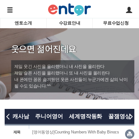
엔토소개
수강료안내
무료수업신청
서비스안내
어린이 
학습도우미 G1
학습방법
성인영
웃으면 젊어진데요
강사소개
비즈니
회사소개
인터뷰
시험영
제일 웃긴 사진을 올리랬더니 내 사진을 올리란다
영자신
제일 슬픈 사진을 올리랬더니 또 내 사진을 올리란다
내 폰에만 꽁꽁 숨겨뒀던 웃픈 사진들이 누군가에겐 삶의 낙이
수업교
바로가기
될 수도 있습니다.^^
캐사남
주니어영어
세계명작동화
꿀잼영상
[영어동영상]Counting Numbers With Baby Binocs
제목