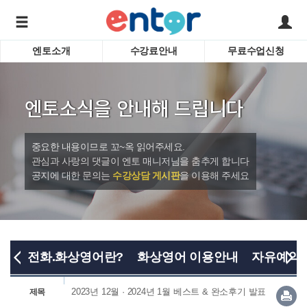
엔토소개
수강료안내
무료수업신청
서비스안내
어린이 
학습도우미 G1
학습방법
성인영
엔토소식을 안내해 드립니다
강사소개
비즈니
회사소개
인터뷰
시험영
중요한 내용이므로 꼬~옥 읽어주세요.
영자신
관심과 사랑의 댓글이 엔토 매니저님을 춤추게 합니다
공지에 대한 문의는
수강상담 게시판
을 이용해 주세요
수업교
바로가기
전화.화상영어란?
화상영어 이용안내
자유예약
2023년 12월 · 2024년 1월 베스트 & 완소후기 발표
제목