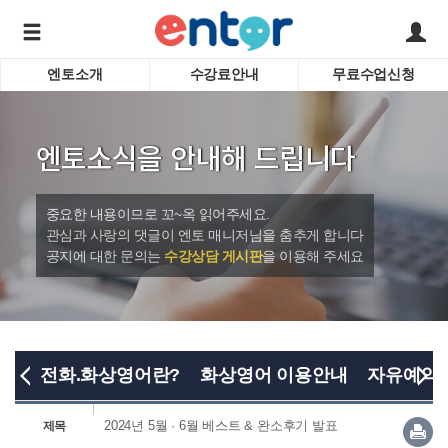
엔토소개
수강료안내
무료수업신청
서비스안내
어린이 
학습도우미 G1
학습방법
성인영
엔토소식을 안내해 드립니다
강사소개
비즈니
회사소개
인터뷰
시험영
중요한 내용이므로 꼬~옥 읽어주세요.
영자신
관심과 사랑의 댓글이 엔토 매니저님을 춤추게 합니다
공지에 대한 문의는
수강상담 게시판
을 이용해 주세요
수업교
바로가기
전화.화상영어란?
화상영어 이용안내
자유예약
2024년 5월 · 6월 베스트 & 완소후기 발표
제목