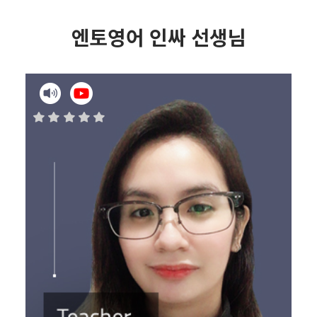
엔토영어 인싸 선생님