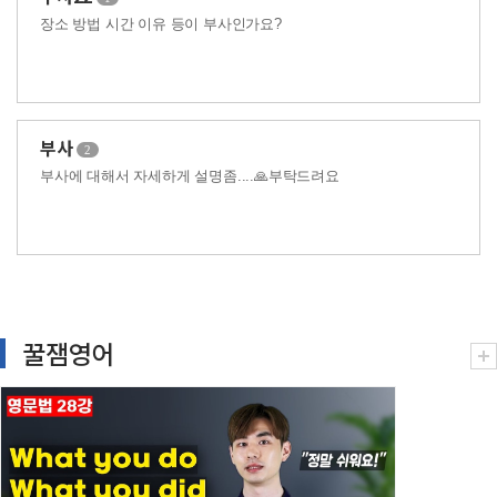
장소 방법 시간 이유 등이 부사인가요?
부사
2
부사에 대해서 자세하게 설명좀....🙏부탁드려요
꿀잼영어