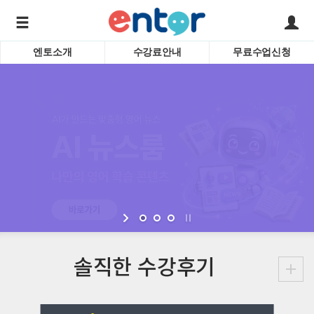
엔토소개
수강료안내
무료수업신청
서비스안내
어린이 
학습도우미 G1
학습방법
성인영
강사소개
비즈니
회사소개
인터뷰
시험영
영자신
수업교
바로가기
솔직한
수강후기