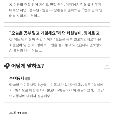
🎤 상황별 면접 영어 가이드 면접 영어, 이제'남의 정답'을 외우지
마세요 취업 · 승무원 · 임용 — 상황별로 준비하는「엔토 영어 인
터뷰 시리즈」 취업...
"오늘은 공부 말고 게임해요"라던 회원님이, 영어로 고민까지..
😌 어느 밤의 진짜 수업 이야기 "오늘은 공부 말고게임해요"라던
회원님이 몇 분 뒤, 영어로 고민을 털어놓고 있었습니다.엔토영어
AI 튜터와 나눈 어느 ...
🎧 어떻게 말하죠?
수여동사
1
Give형 수여동사랑 Buy형 수여동사가 있다는데Give형은 4형식에
서 3형식으로 바꿀때 to가 붙고Buy형은 for? 이 붙는다고 햇...그냥
수여동사에 대해서 설명해주...
부사22
1