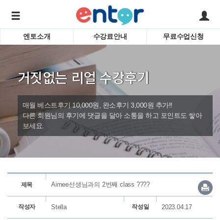
엔토소개
수강료안내
무료수업신청
서비스안내
어린이 
학습도우미 G1
학습방법
성인영
거짓없는 리얼 수강후기
강사소개
비즈니
회사소개
인터뷰
시험영
매월 베스트후기 10,000원, 완소후기 3,000원 추가!!
영자신
다른 회원님의 후기에 댓글을 달아 소통을 하고 포인트도 쌓아
보세요.
수업교
바로가기
Aimee선생님과의 2번째 class ????
제목
작성자
Stella
작성일
2023.04.17