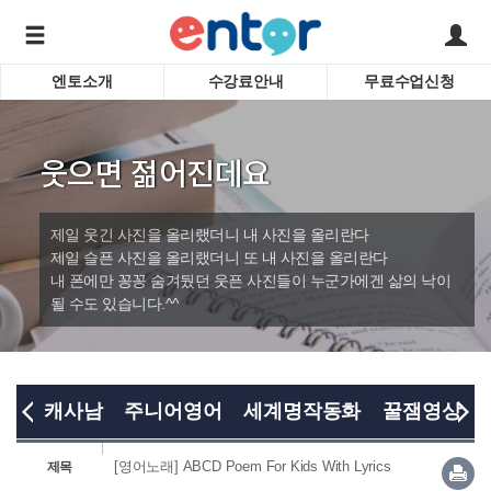
엔토소개
수강료안내
무료수업신청
서비스안내
어린이 
학습도우미 G1
학습방법
성인영
웃으면 젊어진데요
강사소개
비즈니
회사소개
인터뷰
시험영
제일 웃긴 사진을 올리랬더니 내 사진을 올리란다
영자신
제일 슬픈 사진을 올리랬더니 또 내 사진을 올리란다
내 폰에만 꽁꽁 숨겨뒀던 웃픈 사진들이 누군가에겐 삶의 낙이
수업교
바로가기
될 수도 있습니다.^^
캐사남
주니어영어
세계명작동화
꿀잼영상
[영어노래] ABCD Poem For Kids With Lyrics
제목