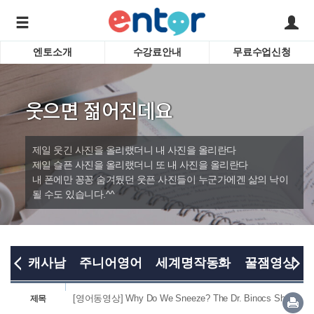
엔토소개
수강료안내
무료수업신청
서비스안내
어린이 
학습도우미 G1
학습방법
성인영
웃으면 젊어진데요
강사소개
비즈니
회사소개
인터뷰
시험영
제일 웃긴 사진을 올리랬더니 내 사진을 올리란다
영자신
제일 슬픈 사진을 올리랬더니 또 내 사진을 올리란다
내 폰에만 꽁꽁 숨겨뒀던 웃픈 사진들이 누군가에겐 삶의 낙이
수업교
바로가기
될 수도 있습니다.^^
캐사남
주니어영어
세계명작동화
꿀잼영상
[영어동영상] Why Do We Sneeze? The Dr. Binocs Show
제목