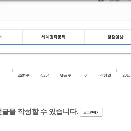
어
세계명작동화
꿀잼영상
조회수
4,234
댓글수
0
작성일
2016