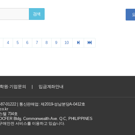
학원·기업문의
|
입금계좌안내
7-01222
| 통신판매업: 제2019-성남분당A-0412호
co.kr
텔 734호
FER Bldg. Commonwealth Ave. Q.C, PHILIPPINES
 구매안전 서비스를 이용하고 있습니다.