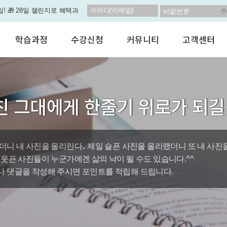
립! 🎁 28일 챌린지로 혜택과
고 계신가요? 35만원인데,
학습과정
수강신청
커뮤니티
고객센터
 결석 없는 수업을 진행하
어린이 영어회화
수강료안내
수강후기
공지사항
춤형 뉴스로 놀랍게 개편 되
성인영어회화
정규수강신청
자유톡톡
자주하는질문
비즈니스영어
자율수강신청
어떻게말하죠?
수강상담(Q
지원이'가 회원님의 개인비서
친 그대에게 한줄기 위로가 되
인터뷰영어
AI 수강신청
AI뉴스룸
멤버쉽 안내
뿐인 나의 첫 영문 저서 무료,
시험영어
그룹수업신청
꿀잼영어
원격지원서
영자신문
AI 토익스피킹
웹진스토리
수업교재안내
대박이벤트
더니 내 사진을 올리란다.. 제일 슬픈 사진을 올리랬더니 또 내 사진
 웃픈 사진들이 누군가에겐 삶의 낙이 될 수도 있습니다.^^
퀘스트랭킹 🏆
 댓글을 작성해 주시면 포인트를 적립해 드립니다.