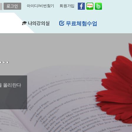
아이디/비번찾기
회원가입
나의강의실
레벨평가신청
(FAQ)
&A)
길…
수강현황
레벨평가확인
수업연기
자유예약
비스
영어첨삭
학습자료실
을 올리란다
쿠폰관리
결제내역