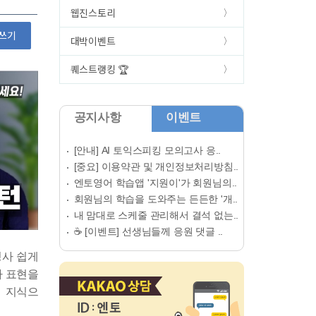
웹진스토리
쓰기
대박이벤트
퀘스트랭킹 🏆
공지사항
이벤트
[안내] AI 토익스피킹 모의고사 응..
[중요] 이용약관 및 개인정보처리방침..
엔토영어 학습앱 '지원이'가 회원님의..
회원님의 학습을 도와주는 든든한 '개..
내 맘대로 스케줄 관리해서 결석 없는..
☕ [이벤트] 선생님들께 응원 댓글 ..