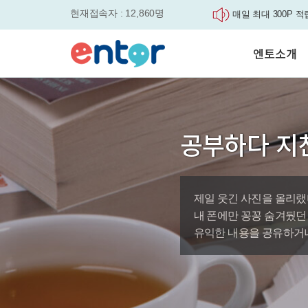
현재접속자 : 12,860명
매일 최대 300P 적
실력을 동시에 잡으세요
평생교육바우처, 알
엔토소개
놓치면....
원터치 스케줄관리로
세요
서비스안내
영자신문이 개인 맞
학습도우미 G1
학습방법
었습니다.
강사소개
엔토영어 학습앱 '
공부하다 지
회사소개
로 다시 태어났습니다.
🎉 세상에 단 하나
'Story Me' 오픈이벤트
제일 웃긴 사진을 올리랬
바로가기
내 폰에만 꽁꽁 숨겨뒀던
유익한 내용을 공유하거나