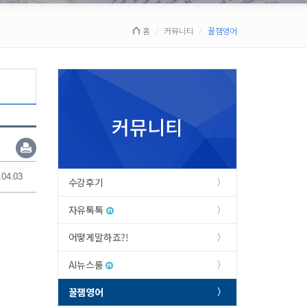
홈
커뮤니티
꿀잼영어
커뮤니티
.04.03
수강후기
자유톡톡
어떻게말하죠?!
AI뉴스룸
꿀잼영어