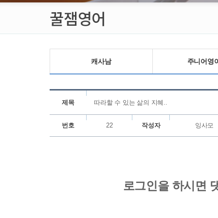
꿀잼영어
캐사남
주니어영
제목
따라할 수 있는 삶의 지혜..
번호
22
작성자
잉사모