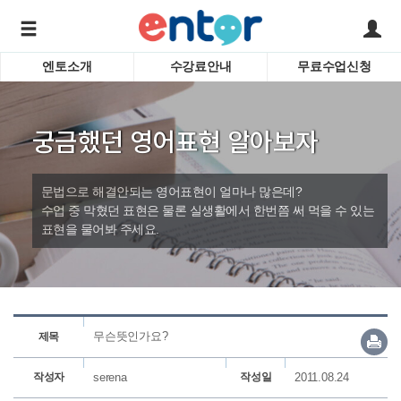
엔토소개
수강료안내
무료수업신청
서비스안내
어린이 
학습도우미 G1
학습방법
성인영
궁금했던 영어표현 알아보자
강사소개
비즈니
회사소개
인터뷰
시험영
문법으로 해결안되는 영어표현이 얼마나 많은데?
영자신
수업 중 막혔던 표현은 물론 실생활에서 한번쯤 써 먹을 수 있는
표현을 물어봐 주세요.
수업교
바로가기
무슨뜻인가요?
제목
작성자
serena
작성일
2011.08.24