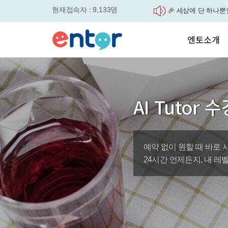
현재접속자 : 9,133명
🎉 세상에 단 하나뿐
'Story Me' 오픈이벤트
매일 최대 300P 적립
엔토소개
실력을 동시에 잡으세요
평생교육바우처, 알고
놓치면....
서비스안내
원터치 스케줄관리로
학습도우미 G1
학습방법
세요
강사소개
영자신문이 개인 맞춤
AI Tutor
회사소개
었습니다.
엔토영어 학습앱 '지
로 다시 태어났습니다.
예약 없이 원할 때 바로 시
바로가기
24시간 언제든지, 내 레