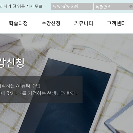
인 나의 첫 영문 저서 무료,
! 🎁 28일 챌린지로 혜택과
학습과정
수강신청
커뮤니티
고객센터
 계신가요? 35만원인데,
어린이 영어회화
수강료안내
수강후기
공지사항
 결석 없는 수업을 진행하
성인영어회화
정규수강신청
자유톡톡
자주하는질문
비즈니스영어
자율수강신청
어떻게말하죠?
수강상담(Q
형 뉴스로 놀랍게 개편 되
 수강신청
인터뷰영어
AI 수강신청
AI뉴스룸
멤버쉽 안내
원이'가 회원님의 개인비서
시험영어
그룹수업신청
꿀잼영어
원격지원서
영자신문
AI 토익스피킹
웹진스토리
수업교재안내
대박이벤트
작하는 AI 튜터 수업.
벨에 맞게, 나를 기억하는 선생님과 함께.
퀘스트랭킹 🏆