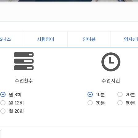
즈니스
시험영어
인터뷰
영자신
수업횟수
수업시간
월 8회
10분
20분
월 12회
30분
60분
월 20회