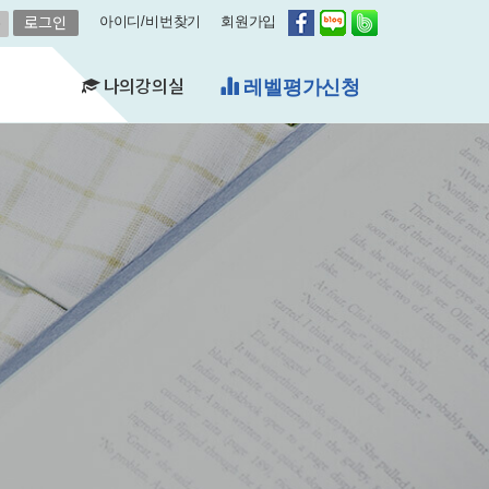
아이디/비번찾기
회원가입
나의강의실
레벨평가신청
(FAQ)
&A)
수강현황
레벨평가확인
수업연기
자유예약
비스
영어첨삭
학습자료실
쿠폰관리
결제내역