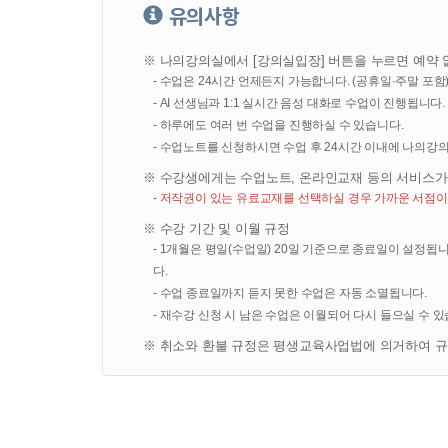
개인정보 수집 시 법정 대리인 동의여부 확인, 불만처리 
유의사항
ο 마케팅 및 이벤트 등 광고성 정보 전달
ο AI 기반 학습 분석, 수업노트 자동 생성 및 AI 학습 콘
※ 나의강의실에서 [강의실입장] 버튼을 누르면 예약 
- 수업은 24시간 언제든지 가능합니다. (공휴일·주말 포함
3. 수집하려는 개인정보의 항목
- AI 선생님과 1:1 실시간 음성 대화로 수업이 진행됩니다.
- 하루에도 여러 번 수업을 진행하실 수 있습니다.
- 회사는 회원가입, 상담, 서비스 신청 및 이용 등을 위
ο 수집항목 : 이름, 생년월일, 성별, 비밀번호, 자택 전
- 수업노트를 신청하시면 수업 후 24시간 이내에 나의강
쿠키, 접속 IP 정보, 결제기록, 수업 녹음·녹화 데이터, 
※ 수강생에게는 수업노트, 온라인교재 등의 서비스가
ο 신용카드·은행계좌 정보는 회사가 직접 수집·보관하지 
- 저작권이 있는 유료교재를 선택하실 경우 가까운 서점이
이 파기됩니다.
ο 개인정보 수집방법 : 홈페이지, 서면양식, 전화/팩스를
※ 수강 기간 및 이월 규정
통한 수집
- 1개월은 평일(수업일) 20일 기준으로 종료일이 설정됩
다.
- 수업 종료일까지 듣지 못한 수업은 자동 소멸됩니다.
4. 개인정보의 보유 및 이용기간
- 재수강 신청 시 남은 수업은 이월되어 다시 들으실 수 
- 원칙적으로, 개인정보 수집 및 이용목적이 달성된 후에
※ 취소와 환불 규정은 평생교육사업법에 의거하여 규
는 경우 회사는 아래와 같이 관계법령에서 정한 일정한 
ο 보존 항목 : 이름, 생년월일, 성별, 자택 전화번호, 자
ο 보존 근거 : 상법, 전자상거래등에서의 소비자보호에 관
ο 보존 기간 : 5년