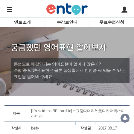
엔토소개
수강료안내
무료수업신청
서비스안내
어린이 
학습도우미 G1
학습방법
성인영
궁금했던 영어표현 알아보자
강사소개
비즈니
회사소개
인터뷰
시험영
문법으로 해결안되는 영어표현이 얼마나 많은데?
영자신
수업 중 막혔던 표현은 물론 실생활에서 한번쯤 써 먹을 수 있는
표현을 물어봐 주세요.
수업교
바로가기
[It's said that/It's said to] ~그렇다더라/~했다카더라/~이
제목
라더라
작성자
berly
작성일
2017.08.17