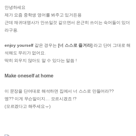
안녕하세요
제가 요즘 중학생 영어를 봐주고 있거든용
근데 재귀대명사가 안쓰일것 같으면서 은근히 쓰이는 숙어들이 있더
라구용.
enjoy yourself
같은 경우는
[너 스스로 즐겨라]
라고 단어 그대로 해
석해도 무리가 없어요.
딱히 외우지 않아도 알 수 있다는 말씀 !
Make oneself at home
이 문장을 단어대로 해석하면 집에서 너 스스로 만들어라??
엥?? 이게 무슨말이지.... 모르시겠죠 !?
(모르겠다고 해주세요ㅜ)