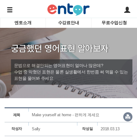
엔토소개
수강료안내
무료수업신청
서비스안내
어린이 
학습도우미 G1
학습방법
성인영
궁금했던 영어표현 알아보자
강사소개
비즈니
회사소개
인터뷰
시험영
문법으로 해결안되는 영어표현이 얼마나 많은데?
영자신
수업 중 막혔던 표현은 물론 실생활에서 한번쯤 써 먹을 수 있는
표현을 물어봐 주세요.
수업교
바로가기
Make yourself at home - 편하게 계세요
제목
작성자
Sally
작성일
2018.03.13