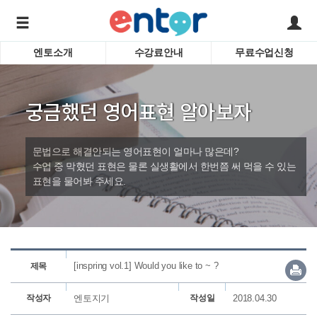
엔토소개
수강료안내
무료수업신청
서비스안내
어린이 
학습도우미 G1
학습방법
성인영
궁금했던 영어표현 알아보자
강사소개
비즈니
회사소개
인터뷰
시험영
문법으로 해결안되는 영어표현이 얼마나 많은데?
영자신
수업 중 막혔던 표현은 물론 실생활에서 한번쯤 써 먹을 수 있는
표현을 물어봐 주세요.
수업교
바로가기
[inspring vol.1] Would you like to ~ ?
제목
작성자
엔토지기
작성일
2018.04.30