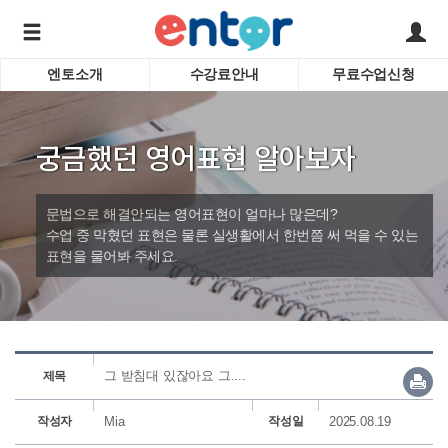
엔토소개
수강료안내
무료수업신청
서비스안내
어린이 
학습도우미 G1
학습방법
성인영
궁금했던 영어표현 알아보자
강사소개
비즈니
회사소개
인터뷰
시험영
문법으로 해결안되는 영어표현이 얼마나 많은데?
영자신
수업 중 막혔던 표현은 물론 실생활에서 한번쯤 써 먹을 수 있는
표현을 물어봐 주세요.
수업교
바로가기
그 받침대 있잖아요 그....
제목
작성자
Mia
작성일
2025.08.19