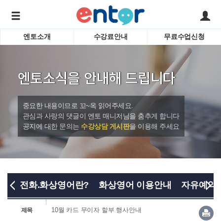
엔토소개
수강료안내
무료수업신청
서비스안내
어린이 
학습도우미 G1
학습방법
성인영
엔토소식을 안내해 드립니다
강사소개
비즈니
회사소개
인터뷰
시험영
중요한 내용이므로 꼬~옥 읽어주세요.
영자신
관심과 사랑의 댓글이 엔토 매니저님을 춤추게 합니다
공지에 대한 문의는
수강상담 게시판
을 이용해 주세요
수업교
바로가기
전화.화상영어란?
화상영어 이용안내
자유예약
10월 카드 무이자 할부 행사안내
제목