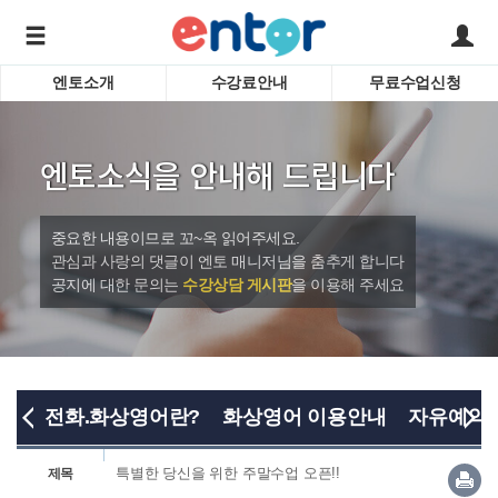
엔토소개
수강료안내
무료수업신청
서비스안내
어린이 
학습도우미 G1
학습방법
성인영
엔토소식을 안내해 드립니다
강사소개
비즈니
회사소개
인터뷰
시험영
중요한 내용이므로 꼬~옥 읽어주세요.
영자신
관심과 사랑의 댓글이 엔토 매니저님을 춤추게 합니다
공지에 대한 문의는
수강상담 게시판
을 이용해 주세요
수업교
바로가기
전화.화상영어란?
화상영어 이용안내
자유예약
특별한 당신을 위한 주말수업 오픈!!
제목