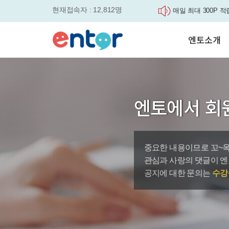
현재접속자 : 12,812명
매일 최대 300P 적
실력을 동시에 잡으세요
평생교육바우처, 알
엔토소개
놓치면....
원터치 스케줄관리로
세요
서비스안내
영자신문이 개인 맞
학습도우미 G1
학습방법
었습니다.
강사소개
엔토영어 학습앱 '
엔토에서 회
회사소개
로 다시 태어났습니다.
🎉 세상에 단 하나
'Story Me' 오픈이벤트
중요한 내용이므로 꼬~옥
바로가기
관심과 사랑의 댓글이 엔
공지에 대한 문의는
수강