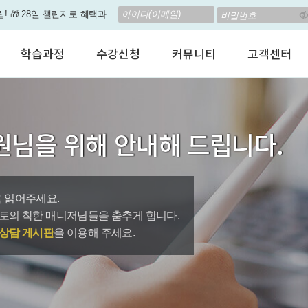
립! 🎁 28일 챌린지로 혜택과
고 계신가요? 35만원인데,
학습과정
수강신청
커뮤니티
고객센터
 결석 없는 수업을 진행하
어린이 영어회화
수강료안내
수강후기
공지사항
춤형 뉴스로 놀랍게 개편 되
성인영어회화
정규수강신청
자유톡톡
자주하는질문
비즈니스영어
자율수강신청
어떻게말하죠?
수강상담(Q
지원이'가 회원님의 개인비서
원님을 위해 안내해 드립니다.
인터뷰영어
AI 수강신청
AI뉴스룸
멤버쉽 안내
뿐인 나의 첫 영문 저서 무료,
시험영어
그룹수업신청
꿀잼영어
원격지원서
영자신문
AI 토익스피킹
웹진스토리
수업교재안내
대박이벤트
 읽어주세요.
토의 착한 매니저님들을 춤추게 합니다.
퀘스트랭킹 🏆
상담 게시판
을 이용해 주세요.