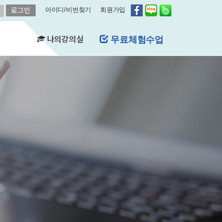
아이디/비번찾기
회원가입
나의강의실
레벨평가신청
(FAQ)
&A)
수강현황
레벨평가확인
수업연기
자유예약
비스
영어첨삭
학습자료실
쿠폰관리
결제내역