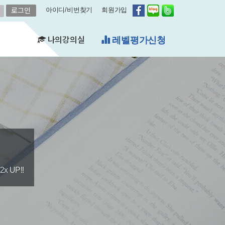
아이디/비번찾기
회원가입
나의강의실
무료체험수업
(FAQ)
&A)
수강현황
레벨평가확인
수업연기
자유예약
비스
영어첨삭
학습자료실
쿠폰관리
결제내역
 UP!!