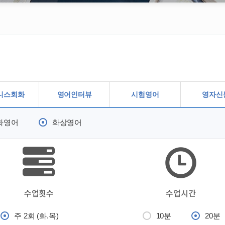
니스회화
영어인터뷰
시험영어
영자신
화영어
화상영어
수업횟수
수업시간
주 2회 (화.목)
10분
20분