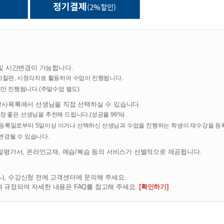
정기결제
(2%할인)
다.
요금정산 및 콘텐츠 제공, 물품배송 또는 청구지 등 발송
원의 부정 이용방지와 비인가 사용 방지, 가입 의사 확인, 연령확인, 만14세 미
등 민원처리, 고지사항 전달
텐츠(회화·발음평가·채점 등) 제공
및 시간변경이 가능합니다.
자칠판, 시청각자료 활용하여 수업이 진행됩니다.
에만 진행됩니다.(주말수업 별도)
해 아래와 같은 개인정보를 수집하고 있습니다.
강사목록에서 선생님을 직접 선택하실 수 있습니다.
화번호, 자택 주소, 휴대전화번호, 이메일, 법정대리인정보, 서비스 이용기록, 접속로
장 좋은 선생님을 추천해 드립니다.(성공율 96%)
수업 대화 음성 및 텍스트, 학습활동 기록
강등록일로부터 5일이상 이거나 선택하신 선생님과 수업을 진행하는 학생이 재수강을 등
않으며, 결제 시 결제대행사(PG)를 통해 처리되고 이용목적을 달성한 후에는 지
변경될 수 있습니다.
 통한 회원가입, 경품행사 응모, 배송요청, 제휴사로부터의 제공, 생성정보 수집 
말평가서, 온라인교재, 예습/복습 등의 서비스가 선별적으로 제공됩니다.
, 수강신청 전에 고객센터에 문의해 주세요.
규정되며 자세한 내용은 FAQ를 참고해 주세요.
[확인하기]
는 해당 정보를 지체 없이 파기합니다. 단, 관계법령의 규정에 의하여 보존할 필
기간 동안 회원정보를 보관합니다.
택 주소, 휴대전화번호, 이메일