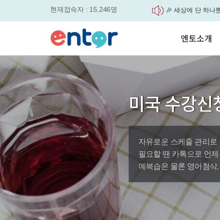
현재접속자 : 15,246명
🎉 세상에 단 하나
'Story Me' 오픈이벤트
매일 최대 300P 적
엔토소개
실력을 동시에 잡으세요
평생교육바우처, 알
놓치면....
서비스안내
원터치 스케줄관리로
학습도우미 G1
학습방법
세요
강사소개
영자신문이 개인 맞
미국 수강신
었습니다.
회사소개
엔토영어 학습앱 '
로 다시 태어났습니다.
🎉 세상에 단 하나뿐인 
자유로운 스케줄 관리로
'Story Me' 오픈이벤트
바로가기
필요할 땐 카톡으로 언제
예복습은 물론 영어첨삭, 