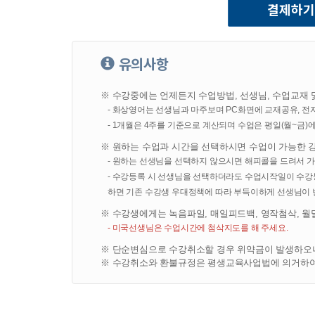
- 회사는 수집한 개인정보를 다음의 목적을 위해 활용합니
ο 서비스 제공에 관한 계약 이행 및 서비스 제공에 따른 
ο 회원제 서비스 이용에 따른 본인확인, 개인식별, 불량회
개인정보 수집 시 법정 대리인 동의여부 확인, 불만처리 
유의사항
ο 마케팅 및 이벤트 등 광고성 정보 전달
ο AI 기반 학습 분석, 수업노트 자동 생성 및 AI 학습 콘
※ 수강중에는 언제든지 수업방법, 선생님, 수업교재 
- 화상영어는 선생님과 마주보며 PC화면에 교재공유, 전
3. 수집하려는 개인정보의 항목
- 1개월은 4주를 기준으로 계산되며 수업은 평일(월~금)
- 회사는 회원가입, 상담, 서비스 신청 및 이용 등을 위
※ 원하는 수업과 시간을 선택하시면 수업이 가능한 
ο 수집항목 : 이름, 생년월일, 성별, 비밀번호, 자택 전
- 원하는 선생님을 선택하지 않으시면 해피콜을 드려서 가
쿠키, 접속 IP 정보, 결제기록, 수업 녹음·녹화 데이터, 
- 수강등록 시 선생님을 선택하더라도 수업시작일이 수
ο 신용카드·은행계좌 정보는 회사가 직접 수집·보관하지 
하면 기존 수강생 우대정책에 따라 부득이하게 선생님이 
이 파기됩니다.
ο 개인정보 수집방법 : 홈페이지, 서면양식, 전화/팩스를
※ 수강생에게는 녹음파일, 매일피드백, 영작첨삭, 월
통한 수집
- 미국선생님은 수업시간에 첨삭지도를 해 주세요.
※ 단순변심으로 수강취소할 경우 위약금이 발생하오니
4. 개인정보의 보유 및 이용기간
※ 수강취소와 환불규정은 평생교육사업법에 의거하여 
- 원칙적으로, 개인정보 수집 및 이용목적이 달성된 후에
는 경우 회사는 아래와 같이 관계법령에서 정한 일정한 
ο 보존 항목 : 이름, 생년월일, 성별, 자택 전화번호, 자