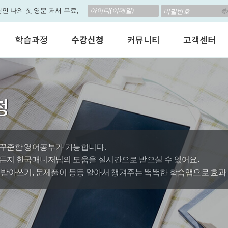
뿐인 나의 첫 영문 저서 무료,
립! 🎁 28일 챌린지로 혜택과
학습과정
수강신청
커뮤니티
고객센터
고 계신가요? 35만원인데,
어린이 영어회화
수강료안내
수강후기
공지사항
 결석 없는 수업을 진행하
성인영어회화
정규수강신청
자유톡톡
자주하는질문
비즈니스영어
자율수강신청
어떻게말하죠?
수강상담(Q
춤형 뉴스로 놀랍게 개편 되
청
인터뷰영어
AI 수강신청
AI뉴스룸
멤버쉽 안내
지원이'가 회원님의 개인비서
시험영어
그룹수업신청
꿀잼영어
원격지원서
영자신문
AI 토익스피킹
웹진스토리
나의 첫 영문 저서 무료,
수업교재안내
대박이벤트
 꾸준한 영어공부가 가능합니다.
든지 한국매니저님의 도움을 실시간으로 받으실 수 있어요.
퀘스트랭킹 🏆
받아쓰기, 문제풀이 등등 알아서 챙겨주는 똑똑한 학습앱으로 효과 2x