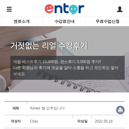
엔토소개
수강료안내
무료수업신청
서비스안내
어린이 
학습도우미 G1
학습방법
성인영
거짓없는 리얼 수강후기
강사소개
비즈니
회사소개
인터뷰
시험영
매월 베스트후기 10,000원, 완소후기 3,000원 추가!!
영자신
다른 회원님의 후기에 댓글을 달아 소통을 하고 포인트도 쌓아
보세요.
수업교
바로가기
Aimee 쌤 강추입니다
제목
작성자
Chris
작성일
2022.05.18