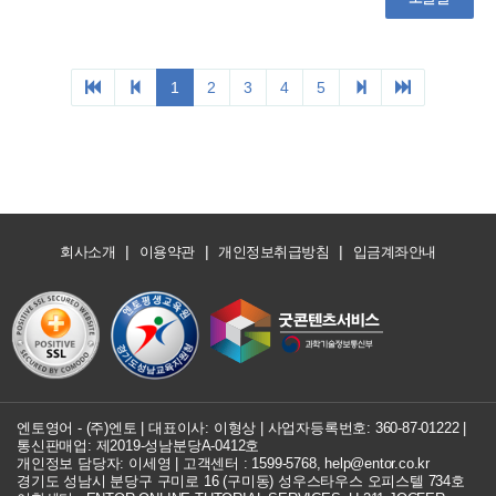
|
|
|
회사소개
이용약관
개인정보취급방침
입금계좌안내
엔토영어 - (주)엔토 | 대표이사: 이형상 |
사업자등록번호: 360-87-01222
|
통신판매업: 제2019-성남분당A-0412호
개인정보 담당자: 이세영 | 고객센터 :
1599-5768
,
help@entor.co.kr
경기도 성남시 분당구 구미로 16 (구미동) 성우스타우스 오피스텔 734호