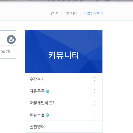
홈
커뮤니티
리얼수강후기
커뮤니티
.04.26
수강후기
자유톡톡
어떻게말하죠?!
AI뉴스룸
꿀잼영어