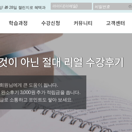
립! 🎁 28일 챌린지로 혜택과
고 계신가요? 35만원인데,
학습과정
수강신청
커뮤니티
고객센터
 결석 없는 수업을 진행하
어린이 영어회화
수강료안내
수강후기
공지사항
춤형 뉴스로 놀랍게 개편 되
성인영어회화
정규수강신청
자유톡톡
자주하는질문
비즈니스영어
자율수강신청
어떻게말하죠?
수강상담(Q
지원이'가 회원님의 개인비서
것이 아닌 절대 리얼 수강후기
인터뷰영어
AI 수강신청
AI뉴스룸
멤버쉽 안내
뿐인 나의 첫 영문 저서 무료,
시험영어
그룹수업신청
꿀잼영어
원격지원서
영자신문
AI 토익스피킹
웹진스토리
수업교재안내
대박이벤트
회원님에게 큰 도움이 됩니다.
0원, 완소후기 3,000원 추가 적립금을 쏩니다.
퀘스트랭킹 🏆
글로 소통하고 포인트도 쌓아 보세요.