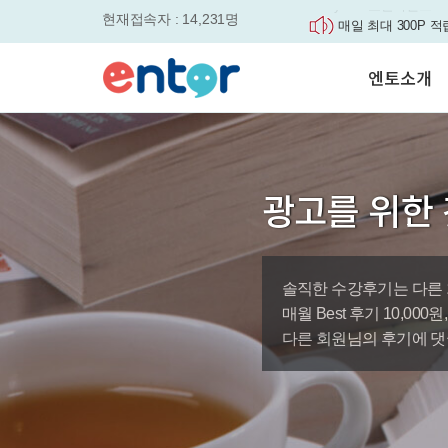
현재접속자 : 14,231명
매일 최대 300P 적
실력을 동시에 잡으세요
평생교육바우처, 알
엔토소개
놓치면....
원터치 스케줄관리로
세요
서비스안내
영자신문이 개인 맞
학습도우미 G1
학습방법
었습니다.
강사소개
엔토영어 학습앱 '
광고를 위한 
회사소개
로 다시 태어났습니다.
🎉 세상에 단 하나
'Story Me' 오픈이벤트
솔직한 수강후기는 다른 
바로가기
매월 Best 후기 10,00
다른 회원님의 후기에 댓