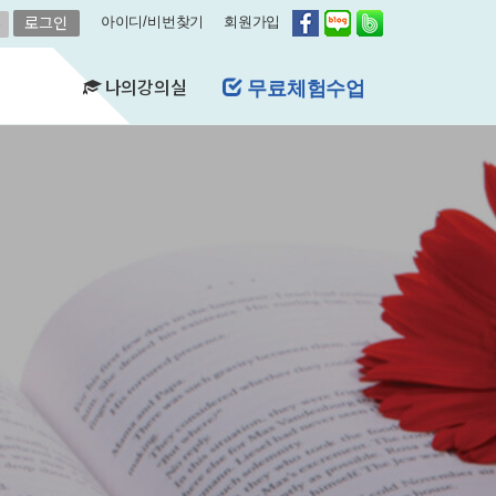
아이디/비번찾기
회원가입
나의강의실
무료체험수업
(FAQ)
&A)
수강현황
레벨평가확인
수업연기
자유예약
비스
영어첨삭
학습자료실
쿠폰관리
결제내역