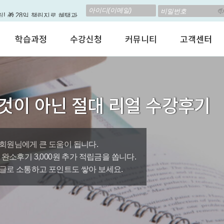
립! 🎁 28일 챌린지로 혜택과
고 계신가요? 35만원인데,
학습과정
수강신청
커뮤니티
고객센터
 결석 없는 수업을 진행하
어린이 영어회화
수강료안내
수강후기
공지사항
춤형 뉴스로 놀랍게 개편 되
성인영어회화
정규수강신청
자유톡톡
자주하는질문
비즈니스영어
자율수강신청
어떻게말하죠?
수강상담(Q
지원이'가 회원님의 개인비서
것이 아닌 절대 리얼 수강후기
인터뷰영어
AI 수강신청
AI뉴스룸
멤버쉽 안내
뿐인 나의 첫 영문 저서 무료,
시험영어
그룹수업신청
꿀잼영어
원격지원서
영자신문
AI 토익스피킹
웹진스토리
수업교재안내
대박이벤트
회원님에게 큰 도움이 됩니다.
0원, 완소후기 3,000원 추가 적립금을 쏩니다.
퀘스트랭킹 🏆
글로 소통하고 포인트도 쌓아 보세요.