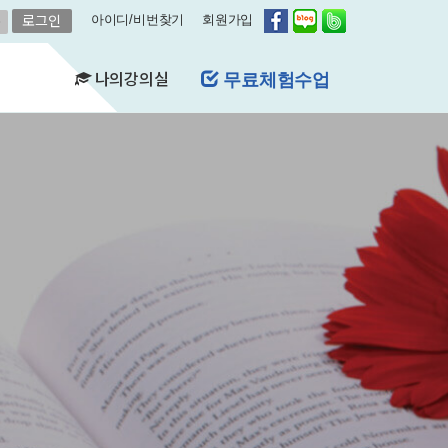
아이디/비번찾기
회원가입
나의강의실
무료체험수업
(FAQ)
&A)
수강현황
레벨평가확인
수업연기
자유예약
비스
영어첨삭
학습자료실
쿠폰관리
결제내역