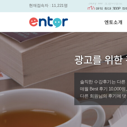
현재접속자 : 11,221명
매일 최대 300P 적
실력을 동시에 잡으세요
평생교육바우처, 알
엔토소개
놓치면....
원터치 스케줄관리로
세요
서비스안내
영자신문이 개인 맞
학습도우미 G1
학습방법
었습니다.
강사소개
엔토영어 학습앱 '
광고를 위한 
회사소개
로 다시 태어났습니다.
🎉 세상에 단 하나
'Story Me' 오픈이벤트
솔직한 수강후기는 다른 
바로가기
매월 Best 후기 10,00
다른 회원님의 후기에 댓