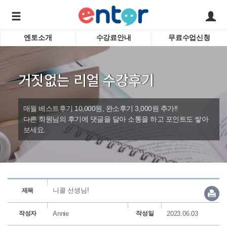
엔토소개
수강료안내
무료수업신청
서비스안내
어린이 
학습도우미 G1
학습방법
성인영
거짓없는 리얼 수강후기
강사소개
비즈니
회사소개
인터뷰
시험영
매월 베스트후기 10,000원, 완소후기 3,000원 추가!!
영자신
다른 회원님의 후기에 댓글을 달아 소통을 하고 포인트도 쌓아
보세요.
수업교
바로가기
니콜 선생님!
제목
작성자
Annie
작성일
2023.06.03