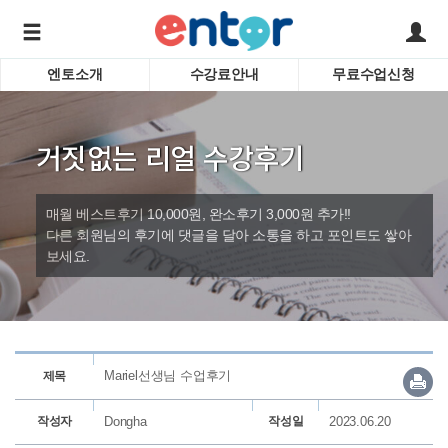
엔토소개
수강료안내
무료수업신청
서비스안내
어린이 
학습도우미 G1
학습방법
성인영
거짓없는 리얼 수강후기
강사소개
비즈니
회사소개
인터뷰
시험영
매월 베스트후기 10,000원, 완소후기 3,000원 추가!!
영자신
다른 회원님의 후기에 댓글을 달아 소통을 하고 포인트도 쌓아
보세요.
수업교
바로가기
Mariel선생님 수업후기
제목
작성자
Dongha
작성일
2023.06.20