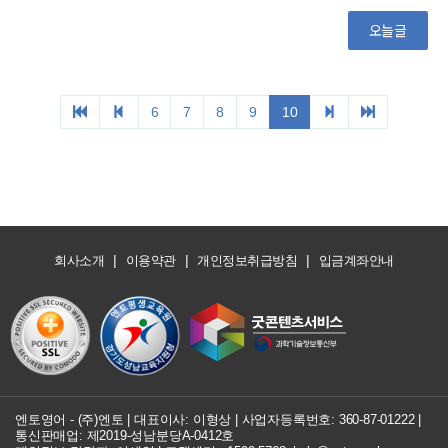
|
|
|
회사소개
이용약관
개인정보취급방침
입금계좌안내
엔토영어 - (주)엔토 | 대표이사: 이형상 |
사업자등록번호: 360-87-01222
|
통신판매업: 제2019-성남분당A-0412호