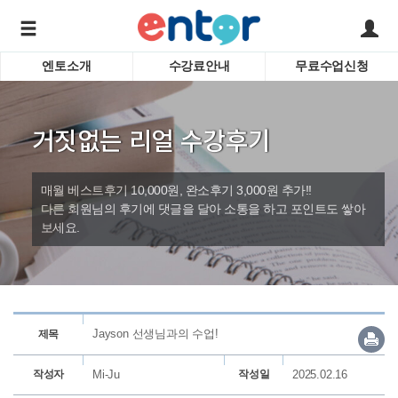
엔토소개
수강료안내
무료수업신청
서비스안내
어린이 
학습도우미 G1
학습방법
성인영
거짓없는 리얼 수강후기
강사소개
비즈니
회사소개
인터뷰
시험영
매월 베스트후기 10,000원, 완소후기 3,000원 추가!!
영자신
다른 회원님의 후기에 댓글을 달아 소통을 하고 포인트도 쌓아
보세요.
수업교
바로가기
Jayson 선생님과의 수업!
제목
작성자
Mi-Ju
작성일
2025.02.16