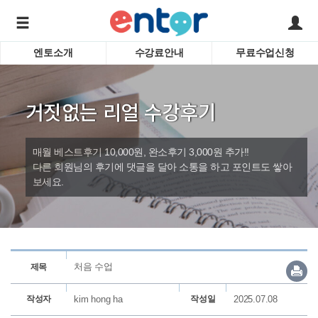
엔토소개
수강료안내
무료수업신청
서비스안내
어린이 
학습도우미 G1
학습방법
성인영
거짓없는 리얼 수강후기
강사소개
비즈니
회사소개
인터뷰
시험영
매월 베스트후기 10,000원, 완소후기 3,000원 추가!!
영자신
다른 회원님의 후기에 댓글을 달아 소통을 하고 포인트도 쌓아
보세요.
수업교
바로가기
처음 수업
제목
작성자
kim hong ha
작성일
2025.07.08