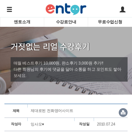
엔토소개
수강료안내
무료수업신청
서비스안내
어린이 
학습도우미 G1
학습방법
성인영
거짓없는 리얼 수강후기
강사소개
비즈니
회사소개
인터뷰
시험영
매월 베스트후기 10,000원, 완소후기 3,000원 추가!!
영자신
다른 회원님의 후기에 댓글을 달아 소통을 하고 포인트도 쌓아
보세요.
수업교
바로가기
제대로된 전화영어사이트
제목
작성자
잉사모♥
작성일
2010.07.24