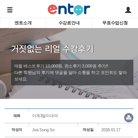
엔토소개
수강료안내
무료수업신청
서비스안내
어린이 
학습도우미 G1
학습방법
성인영
거짓없는 리얼 수강후기
강사소개
비즈니
회사소개
인터뷰
시험영
매월 베스트후기 10,000원, 완소후기 3,000원 추가!!
영자신
다른 회원님의 후기에 댓글을 달아 소통을 하고 포인트도 쌓아
보세요.
수업교
바로가기
이제3달이네여
제목
작성자
Jea Sung So
작성일
2018.01.17