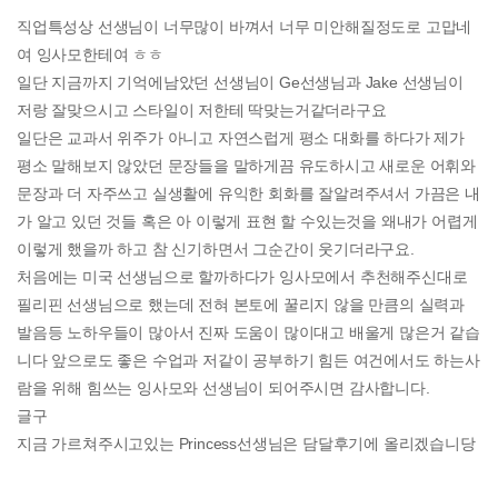
직업특성상 선생님이 너무많이 바껴서 너무 미안해질정도로 고맙네
여 잉사모한테여 ㅎㅎ
일단 지금까지 기억에남았던 선생님이 Ge선생님과 Jake 선생님이
저랑 잘맞으시고 스타일이 저한테 딱맞는거같더라구요
일단은 교과서 위주가 아니고 자연스럽게 평소 대화를 하다가 제가
평소 말해보지 않았던 문장들을 말하게끔 유도하시고 새로운 어휘와
문장과 더 자주쓰고 실생활에 유익한 회화를 잘알려주셔서 가끔은 내
가 알고 있던 것들 혹은 아 이렇게 표현 할 수있는것을 왜내가 어렵게
이렇게 했을까 하고 참 신기하면서 그순간이 웃기더라구요.
처음에는 미국 선생님으로 할까하다가 잉사모에서 추천해주신대로
필리핀 선생님으로 했는데 전혀 본토에 꿀리지 않을 만큼의 실력과
발음등 노하우들이 많아서 진짜 도움이 많이대고 배울게 많은거 같습
니다 앞으로도 좋은 수업과 저같이 공부하기 힘든 여건에서도 하는사
람을 위해 힘쓰는 잉사모와 선생님이 되어주시면 감사합니다.
글구
지금 가르쳐주시고있는 Princess선생님은 담달후기에 올리겠습니당