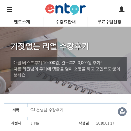
엔토소개
수강료안내
무료수업신청
서비스안내
어린이 
학습도우미 G1
학습방법
성인영
거짓없는 리얼 수강후기
강사소개
비즈니
회사소개
인터뷰
시험영
매월 베스트후기 10,000원, 완소후기 3,000원 추가!!
영자신
다른 회원님의 후기에 댓글을 달아 소통을 하고 포인트도 쌓아
보세요.
수업교
바로가기
CJ 선생님 수강후기
제목
작성자
Ji Na
작성일
2018.01.17