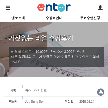
엔토소개
수강료안내
무료수업신청
서비스안내
어린이 
학습도우미 G1
학습방법
성인영
거짓없는 리얼 수강후기
강사소개
비즈니
회사소개
인터뷰
시험영
매월 베스트후기 10,000원, 완소후기 3,000원 추가!!
영자신
다른 회원님의 후기에 댓글을 달아 소통을 하고 포인트도 쌓아
보세요.
수업교
바로가기
영어는어려워도
제목
작성자
Jea Sung So
작성일
2018.02.14