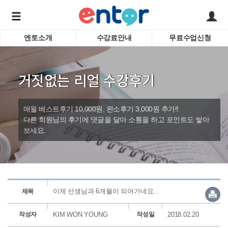
엔토소개
수강료안내
무료수업신청
서비스안내
어린이 
학습도우미 G1
학습방법
성인영
거짓없는 리얼 수강후기
강사소개
비즈니
회사소개
인터뷰
시험영
매월 베스트후기 10,000원, 완소후기 3,000원 추가!!
영자신
다른 회원님의 후기에 댓글을 달아 소통을 하고 포인트도 쌓아
보세요.
수업교
바로가기
이제 선생님과 6개월이 되어가네요...
제목
작성자
KIM WON YOUNG
작성일
2018.02.20