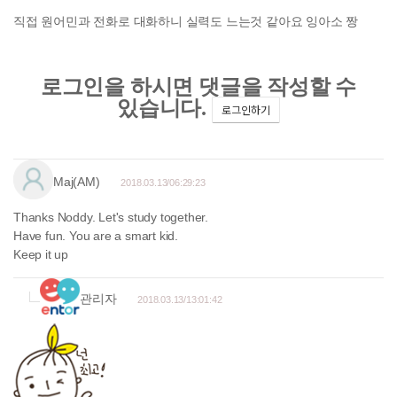
직접 원어민과 전화로 대화하니 실력도 느는것 같아요 잉아소 짱