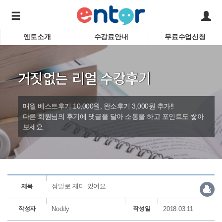
엔토소개
수강료안내
무료수업신청
서비스안내
어린이 
학습도우미 G1
학습방법
성인영
거짓없는 리얼 수강후기
강사소개
비즈니
회사소개
인터뷰
시험영
매월 베스트후기 10,000원, 완소후기 3,000원 추가!!
영자신
다른 회원님의 후기에 댓글을 달아 소통을 하고 포인트도 쌓아
보세요.
수업교
바로가기
정말로 재미 있어요
제목
작성자
Noddy
작성일
2018.03.11