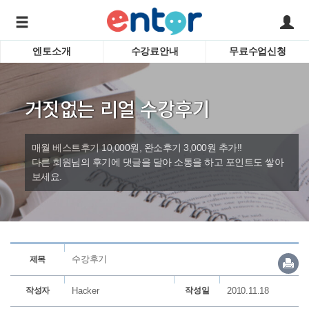
엔토소개
수강료안내
무료수업신청
서비스안내
어린이 
학습도우미 G1
학습방법
성인영
거짓없는 리얼 수강후기
강사소개
비즈니
회사소개
인터뷰
시험영
매월 베스트후기 10,000원, 완소후기 3,000원 추가!!
영자신
다른 회원님의 후기에 댓글을 달아 소통을 하고 포인트도 쌓아
보세요.
수업교
바로가기
수강후기
제목
작성자
Hacker
작성일
2010.11.18