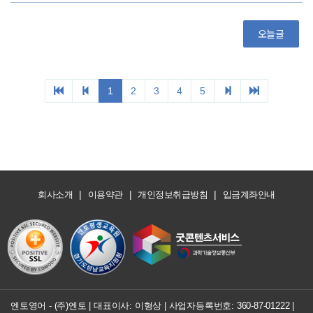
|
|
|
회사소개
이용약관
개인정보취급방침
입금계좌안내
엔토영어 - (주)엔토 | 대표이사: 이형상 |
사업자등록번호: 360-87-01222
|