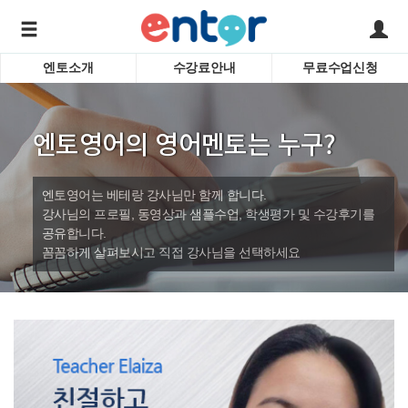
엔토소개
수강료안내
무료수업신청
서비스안내
어린이 
학습도우미 G1
학습방법
성인영
엔토영어의 영어멘토는 누구?
강사소개
비즈니
회사소개
인터뷰
시험영
엔토영어는 베테랑 강사님만 함께 합니다.
영자신
강사님의 프로필, 동영상과 샘플수업, 학생평가 및 수강후기를
공유합니다.
수업교
바로가기
꼼꼼하게 살펴보시고 직접 강사님을 선택하세요