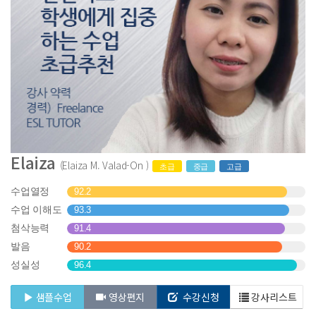
Elaiza
(Elaiza M. Valad-On )
초급
중급
고급
수업열정
92.2
수업 이해도
93.3
첨삭능력
91.4
발음
90.2
성실성
96.4
샘플수업
영상편지
수강신청
강사리스트