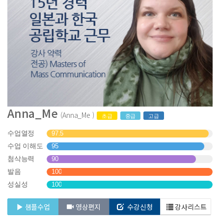
Anna_Me
(Anna_Me )
초급
중급
고급
수업열정
97.5
수업 이해도
95
첨삭능력
90
발음
100
성실성
100
샘플수업
영상편지
수강신청
강사리스트