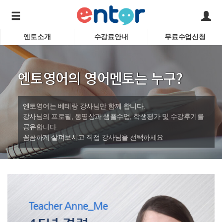
엔토소개
수강료안내
무료수업신청
서비스안내
어린이 
학습도우미 G1
학습방법
성인영
엔토영어의 영어멘토는 누구?
강사소개
비즈니
회사소개
인터뷰
시험영
엔토영어는 베테랑 강사님만 함께 합니다.
영자신
강사님의 프로필, 동영상과 샘플수업, 학생평가 및 수강후기를
공유합니다.
수업교
바로가기
꼼꼼하게 살펴보시고 직접 강사님을 선택하세요