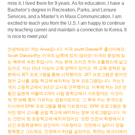
miss it. I lived there for 9 years. As for education, I have a
Bachelor’s degree in Recreation, Parks, and Leisure
Services, and a Master’s in Mass Communication. I am
excited to teach you from the U.S. I am happy to continue
my teaching career and maintain a connection to Korea. It
is nice to meet you!
안녕하세요! 저는 Anna입니다. 미국 south Dakota주 출신이에요.
South Dakota주는 미국의 남쪽에 있지 않아요! 미국의 중앙에 있
는 북부에 속한 주입니다. 저는 현재 오리건 주의 포틀랜드에 살고
있어요. 저는 15년 이상의 교육 경력이 있어요. 제 교육 경력은 일
본에서 JET 프로그램을 통해 시작했어요. JET 프로그램은 원어민
영어 교사를 공립 학교에 배치하는 정부 프로그램입니다. 저는 5
개의 고등학교에서 3년간 교사로 근무했어요. 이후에 저는 2년 반
동안 일본에 머물며 2개의 사립 중학교에서 가르쳤어요. 이것이
제 첫 번째 혼자 가르치는 경험이었어요. 그 후에 저는 한국으로
이사하여 EPIK 프로그램을 통해 가르쳤어요. EPIK 프로그램은 원
어민 영어 교사를 공립 학교에 배치하는 정부 프로그램입니다. 저
는 인천의 한 초등학교에 배치되었어요. 또한 인천의 학원에서 2
년간 초등학생부터 성인까지 가르쳤어요. 인천에서 살아서 정말
행복했고 그리워요. 인천에서 9년을 살았어요. 학위는 레크리에이