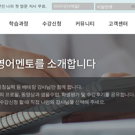
립! 🎁 28일 챌린지로 혜택과
학습과정
수강신청
커뮤니티
고객센터
고 계신가요? 35만원인데,
 결석 없는 수업을 진행하
어린이 영어회화
수강료안내
수강후기
공지사항
성인영어회화
정규수강신청
자유톡톡
자주하는질문
춤형 뉴스로 놀랍게 개편 되
비즈니스영어
자율수강신청
어떻게말하죠?
수강상담(Q
영어멘토를 소개합니다
지원이'가 회원님의 개인비서
인터뷰영어
AI 수강신청
AI뉴스룸
멤버쉽 안내
시험영어
그룹수업신청
꿀잼영어
원격지원서
나의 첫 영문 저서 무료,
영자신문
AI 토익스피킹
웹진스토리
수업교재안내
대박이벤트
티칭실력 등 베테랑 강사님만 함께 합니다.
의 프로필, 동영상과 샘플수업, 학생평가 및 수강후기를 공유합니다.
퀘스트랭킹 🏆
수강신청 할 때 직접 나만의 강사님을 선택해 주세요.