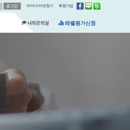
아이디/비번찾기
회원가입
나의강의실
무료체험수업
(FAQ)
&A)
수강현황
레벨평가확인
수업연기
자유예약
비스
영어첨삭
학습자료실
쿠폰관리
결제내역