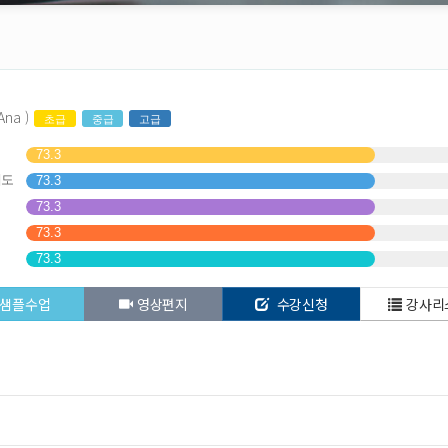
Ana )
초급
중급
고급
73.3
해도
73.3
73.3
73.3
73.3
샘플수업
영상편지
수강신청
강사리