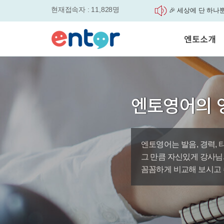
'Story Me' 오픈이벤트
현재접속자 : 11,828명
매일 최대 300P 적
실력을 동시에 잡으세요
엔토소개
평생교육바우처, 알
놓치면....
원터치 스케줄관리로
서비스안내
세요
학습도우미 G1
학습방법
영자신문이 개인 맞
었습니다.
강사소개
엔토영어의 
엔토영어 학습앱 '
회사소개
로 다시 태어났습니다.
🎉 세상에 단 하나뿐인 
'Story Me' 오픈이벤트
엔토영어는 발음, 경력, 
바로가기
그 만큼 자신있게 강사님
꼼꼼하게 비교해 보시고 