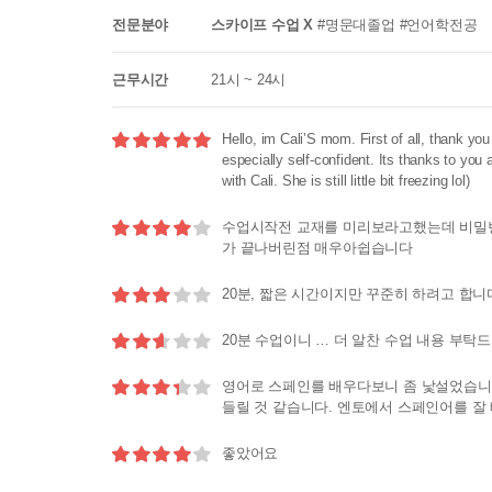
전문분야
스카이프 수업 X
#명문대졸업 #언어학전공
근무시간
21시 ~ 24시
5.0
Hello, im Cali’S mom. First of all, thank you
especially self-confident. Its thanks to you 
with Cali. She is still little bit freezing lol)
4.0
수업시작전 교재를 미리보라고했는데 비밀
가 끝나버린점 매우아쉽습니다
3.0
20분, 짧은 시간이지만 꾸준히 하려고 합니
2.6
20분 수업이니 … 더 알찬 수업 내용 부탁
3.4
영어로 스페인를 배우다보니 좀 낯설었습니다
들릴 것 같습니다. 엔토에서 스페인어를 잘
4.0
좋았어요