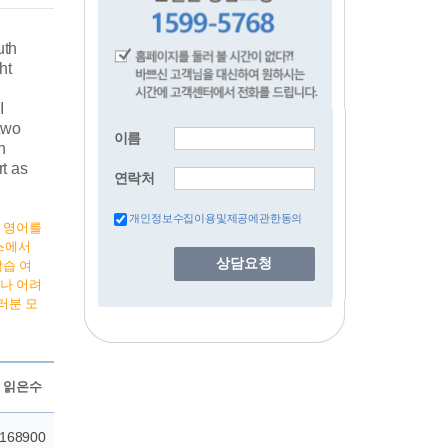
uth
ht
I
two
이름
h
t as
연락처
개인정보수집이용및제공에관한동의
안 영어를
스에서
상담요청
학습 여
마나 어려
러분 모