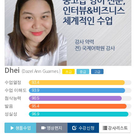
Dhei
(Dazel Ann Guarnes )
초급
중급
고급
수업열정
93.4
수업 이해도
93.9
첨삭능력
90.5
발음
95.4
성실성
96.9
샘플수업
영상편지
수강신청
강사리스트