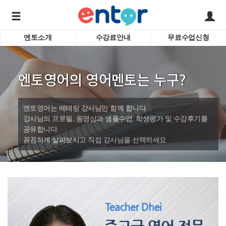
엔토소개
수강료안내
무료수업신청
서비스안내
어린이 
학습도우미 G1
학습방법
성인영
엔토영어의 영어멘토는 누구?
강사소개
비즈니
회사소개
인터뷰
시험영
엔토영어는 베테랑 강사님만 함께 합니다.
영자신
강사님의 프로필, 동영상과 샘플수업, 학생평가 및 수강후기를
공유합니다.
수업교
바로가기
꼼꼼하게 살펴보시고 직접 강사님을 선택하세요