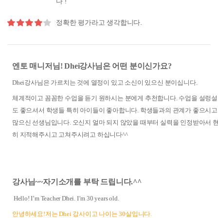
다 !
정확한 평가라고 생각합니다.
엔토 매니저님
! Dhei
강사님은 어떤 분이신가요
?
Dhei
강사님은 가르치는 것에 열정이 있고 소신이 있으신 분이십니다
.
체계적이고 꼼꼼한 수업을 듣기 원하시는 분에게 추천합니다
.
수업을 설렁설
도 좋으셔서 학생들 특히 아이들이 좋아합니다
. 학생들과의 관계가 좋으시
많으신 선생님입니다.
오신지 얼마 되지 않았을 때부터 실력을 인정받아서 
히 지적해주시고 고쳐주시려고 하십니다
^^
강사님
~~
자기소개를 부탁 드립니다
.^^
Hello! I
’
m Teacher Dhei. I
’
m 30 years old.
안녕하세요
!
저는
Dhei
강사이고 나이는
30
살입니다
.