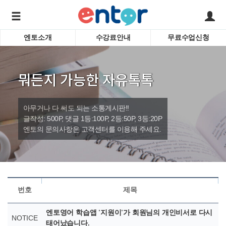
엔토소개
수강료안내
무료수업신청
서비스안내
어린이 
학습도우미 G1
학습방법
성인영
뭐든지 가능한 자유톡톡
강사소개
비즈니
회사소개
인터뷰
시험영
아무거나 다 써도 되는 소통게시판!!
영자신
글작성: 500P, 댓글 1등:100P, 2등:50P, 3등:20P
엔토의 문의사항은 고객센터를 이용해 주세요.
수업교
바로가기
번호
제목
엔토영어 학습앱 '지원이'가 회원님의 개인비서로 다시
NOTICE
태어났습니다.