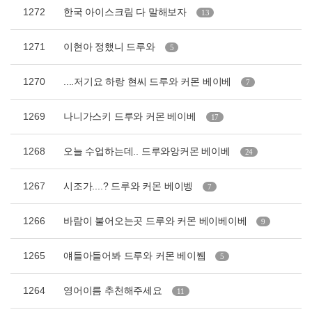
1272
한국 아이스크림 다 말해보자
13
1271
이현아 정했니 드루와
5
1270
....저기요 하랑 현씨 드루와 커몬 베이베
7
1269
나니가스키 드루와 커몬 베이베
17
1268
오늘 수업하는데.. 드루와앙커몬 베이베
24
1267
시조가....? 드루와 커몬 베이벵
7
1266
바람이 불어오는곳 드루와 커몬 베이베이베
9
1265
얘들아들어봐 드루와 커몬 베이뷉
5
1264
영어이름 추천해주세요
11