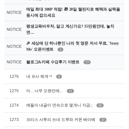
매일 최대 300P 적립! 🎁 28일 챌린지로 혜택과 실력을
NOTICE
동시에 잡으세요
평생교육바우처, 알고 계신가요? 35만원인데, 놓치
NOTICE
면....
🎉 세상에 단 하나뿐인 나의 첫 영문 저서 무료, 'Story
NOTICE
Me' 오픈이벤트
1
NOTICE
블로그&카페 수강후기 이벤트
77
1276
내 프사 뭐게ㅋ
6
1275
아... 너무 오랜만에...
11
1274
얘들아 내글이 연속으로 몇개니 지금;;
10
1273
크리스 사투리 쓰네 드루와 커몬 베이베
23