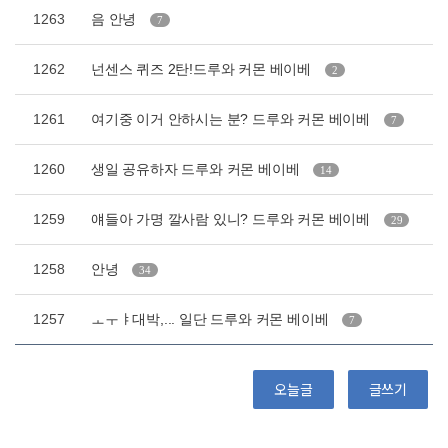
1263
음 안녕
7
1262
넌센스 퀴즈 2탄!드루와 커몬 베이베
2
1261
여기중 이거 안하시는 분? 드루와 커몬 베이베
7
1260
생일 공유하자 드루와 커몬 베이베
14
1259
얘들아 가명 깔사람 있니? 드루와 커몬 베이베
29
1258
안녕
34
1257
ㅗㅜㅑ대박,... 일단 드루와 커몬 베이베
7
오늘글
글쓰기