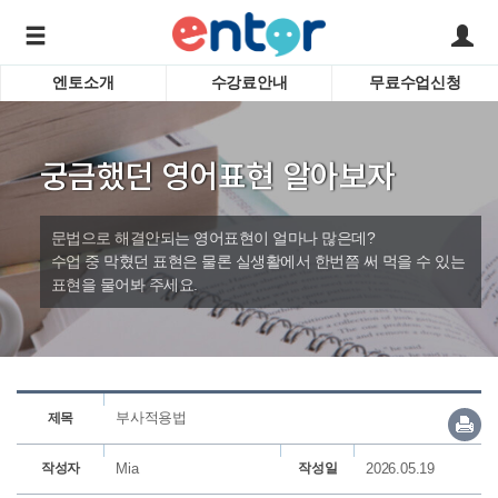
엔토소개
수강료안내
무료수업신청
서비스안내
어린이 
학습도우미 G1
학습방법
성인영
궁금했던 영어표현 알아보자
강사소개
비즈니
회사소개
인터뷰
시험영
문법으로 해결안되는 영어표현이 얼마나 많은데?
영자신
수업 중 막혔던 표현은 물론 실생활에서 한번쯤 써 먹을 수 있는
표현을 물어봐 주세요.
수업교
바로가기
부사적용법
제목
작성자
Mia
작성일
2026.05.19