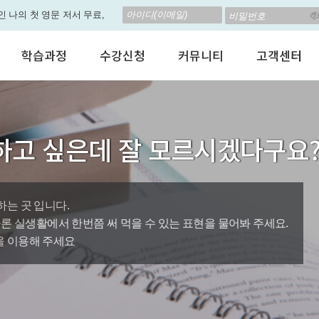
인 나의 첫 영문 저서 무료,
! 🎁 28일 챌린지로 혜택과
학습과정
수강신청
커뮤니티
고객센터
 계신가요? 35만원인데,
어린이 영어회화
수강료안내
수강후기
공지사항
 결석 없는 수업을 진행하
성인영어회화
정규수강신청
자유톡톡
자주하는질문
비즈니스영어
자율수강신청
어떻게말하죠?
수강상담(Q
형 뉴스로 놀랍게 개편 되
하고 싶은데 잘 모르시겠다구요
인터뷰영어
AI 수강신청
AI뉴스룸
멤버쉽 안내
원이'가 회원님의 개인비서
시험영어
그룹수업신청
꿀잼영어
원격지원서
영자신문
AI 토익스피킹
웹진스토리
수업교재안내
대박이벤트
는 곳 입니다.
물론 실생활에서 한번쯤 써 먹을 수 있는 표현을 물어봐 주세요.
퀘스트랭킹 🏆
을 이용해 주세요