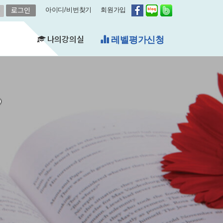
아이디/비번찾기
회원가입
나의강의실
레벨평가신청
(FAQ)
&A)
?
수강현황
레벨평가확인
수업연기
자유예약
비스
영어첨삭
학습자료실
쿠폰관리
결제내역