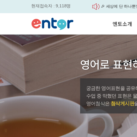
현재접속자 : 9,118명
🎉 세상에 단 하나뿐
'Story Me' 오픈이벤트
매일 최대 300P 적립
엔토소개
실력을 동시에 잡으세요
평생교육바우처, 알고
놓치면....
서비스안내
원터치 스케줄관리로
학습도우미 G1
학습방법
세요
강사소개
영자신문이 개인 맞춤
영어로 표현
회사소개
었습니다.
엔토영어 학습앱 '지
로 다시 태어났습니다.
궁금한 영어표현을 공유하
바로가기
수업 중 막혔던 표현은 
영어첨삭은
첨삭게시판