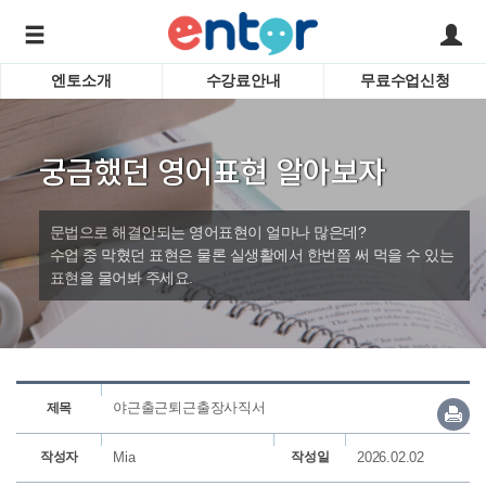
엔토소개
수강료안내
무료수업신청
서비스안내
어린이 
학습도우미 G1
학습방법
성인영
궁금했던 영어표현 알아보자
강사소개
비즈니
회사소개
인터뷰
시험영
문법으로 해결안되는 영어표현이 얼마나 많은데?
영자신
수업 중 막혔던 표현은 물론 실생활에서 한번쯤 써 먹을 수 있는
표현을 물어봐 주세요.
수업교
바로가기
야근출근퇴근출장사직서
제목
작성자
Mia
작성일
2026.02.02