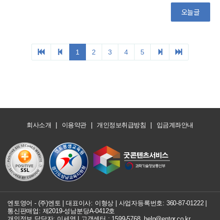
|
|
|
회사소개
이용약관
개인정보취급방침
입금계좌안내
엔토영어 - (주)엔토 | 대표이사: 이형상 |
사업자등록번호: 360-87-01222
|
통신판매업: 제2019-성남분당A-0412호
개인정보 담당자: 이세영 | 고객센터 :
1599-5768
,
help@entor.co.kr