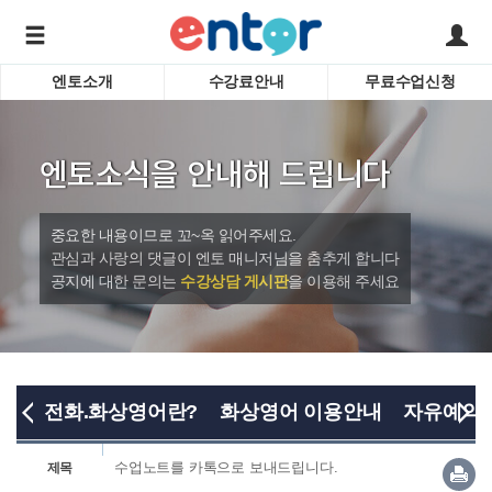
엔토소개
수강료안내
무료수업신청
서비스안내
어린이 
학습도우미 G1
학습방법
성인영
엔토소식을 안내해 드립니다
강사소개
비즈니
회사소개
인터뷰
시험영
중요한 내용이므로 꼬~옥 읽어주세요.
영자신
관심과 사랑의 댓글이 엔토 매니저님을 춤추게 합니다
공지에 대한 문의는
수강상담 게시판
을 이용해 주세요
수업교
바로가기
전화.화상영어란?
화상영어 이용안내
자유예약
수업노트를 카톡으로 보내드립니다.
제목