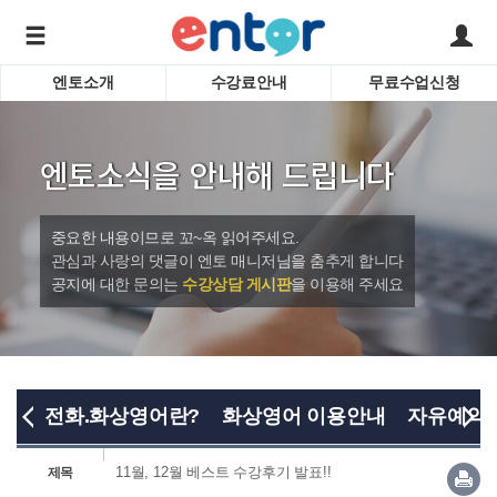
엔토소개
수강료안내
무료수업신청
서비스안내
어린이 
학습도우미 G1
학습방법
성인영
엔토소식을 안내해 드립니다
강사소개
비즈니
회사소개
인터뷰
시험영
중요한 내용이므로 꼬~옥 읽어주세요.
영자신
관심과 사랑의 댓글이 엔토 매니저님을 춤추게 합니다
공지에 대한 문의는
수강상담 게시판
을 이용해 주세요
수업교
바로가기
전화.화상영어란?
화상영어 이용안내
자유예약
11월, 12월 베스트 수강후기 발표!!
제목