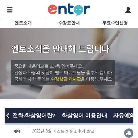
엔토소개
수강료안내
무료수업신청
서비스안내
어린이 
학습도우미 G1
학습방법
성인영
엔토소식을 안내해 드립니다
강사소개
비즈니
회사소개
인터뷰
시험영
중요한 내용이므로 꼬~옥 읽어주세요.
영자신
관심과 사랑의 댓글이 엔토 매니저님을 춤추게 합니다
공지에 대한 문의는
수강상담 게시판
을 이용해 주세요
수업교
바로가기
전화.화상영어란?
화상영어 이용안내
자유예약
2022년 8월 베스트 & 완소후기 발표
제목