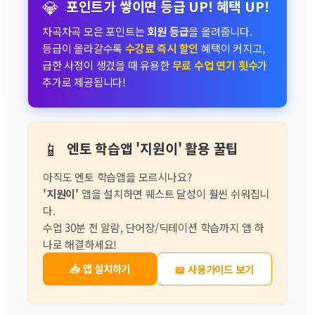
💎
포인트가 쌓이면 등급 UP! 혜택 UP!
차곡차곡 모은 포인트는
회원 등급
을 올려줍니다.
등급이 올라갈수록
수강료 즉시 할인
혜택이 커지고,
급한 사정이 생겼을 때 유용한
무료 수업 연기 횟수
가
추가로 제공됩니다!
📱
엔토 학습앱 '지원이' 활용 꿀팁
아직도 엔토 학습앱을 모르시나요?
'지원이'
앱을 설치하면 퀘스트 달성이 훨씬 쉬워집니
다.
수업 30분 전 알람, 단어장/딕테이션 학습까지 앱 하
나로 해결하세요!
📥 앱 설치하기
📖 사용가이드 보기