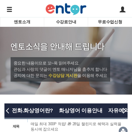
엔토소개
수강료안내
무료수업신청
서비스안내
어린이 
학습도우미 G1
학습방법
성인영
엔토소식을 안내해 드립니다
강사소개
비즈니
회사소개
인터뷰
시험영
중요한 내용이므로 꼬~옥 읽어주세요.
영자신
관심과 사랑의 댓글이 엔토 매니저님을 춤추게 합니다
공지에 대한 문의는
수강상담 게시판
을 이용해 주세요
수업교
바로가기
전화.화상영어란?
화상영어 이용안내
자유예약
매일 최대 300P 적립! 🎁 28일 챌린지로 혜택과 실력을
제목
동시에 잡으세요